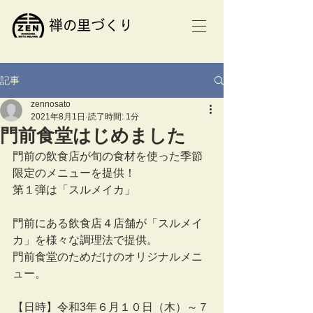
​禅の里づくり
記事
zennosato
2021年8月1日
読了時間: 1分
門前食堂はじめました
門前の飲食店が旬の食材を使った季節
限定のメニューを提供！
第１弾は「スルメイカ」
門前にある飲食店４店舗が「スルメイ
カ」を様々な調理法で提供。
門前食堂のためだけのオリジナルメニ
ュー。
【日時】令和3年６月１０日（木）～７